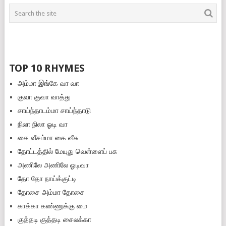
TOP 10 RHYMES
அம்மா இங்கே வா வா
குவா குவா வாத்து
சாய்ந்தாடம்மா சாய்ந்தாடு
நிலா நிலா ஓடி வா
கை வீசம்மா கை வீசு
தோட்டத்தில் மேயுது வெள்ளைப் பசு
அணிலே அணிலே ஓடிவா
தோ தோ நாய்க்குட்டி
தோசை அம்மா தோசை
காக்கா கண்ணுக்கு மை
குத்த‌டி குத்த‌டி சைலக்கா