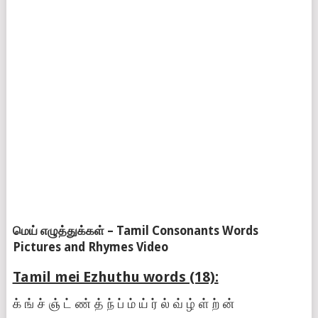
மெய் எழுத்துக்கள் – Tamil Consonants Words
Pictures and Rhymes Video
Tamil mei Ezhuthu words (18):
க் ங் ச் ஞ் ட் ண் த் ந் ப் ம் ய் ர் ல் வ் ழ் ள் ற் ன்