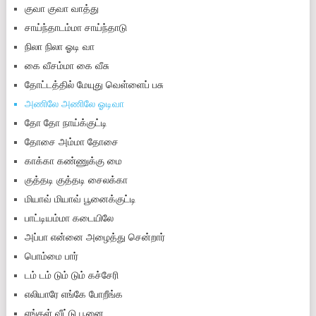
குவா குவா வாத்து
சாய்ந்தாடம்மா சாய்ந்தாடு
நிலா நிலா ஓடி வா
கை வீசம்மா கை வீசு
தோட்டத்தில் மேயுது வெள்ளைப் பசு
அணிலே அணிலே ஓடிவா
தோ தோ நாய்க்குட்டி
தோசை அம்மா தோசை
காக்கா கண்ணுக்கு மை
குத்த‌டி குத்த‌டி சைலக்கா
மியாவ் மியாவ் பூனைக்குட்டி
பாட்டியம்மா கடையிலே
அப்பா என்னை அழைத்து சென்றார்
பொம்மை பார்
டம் டம் டும் டும் கச்சேரி
எலியாரே எங்கே போறீங்க
எங்கள் வீட்டு பூனை