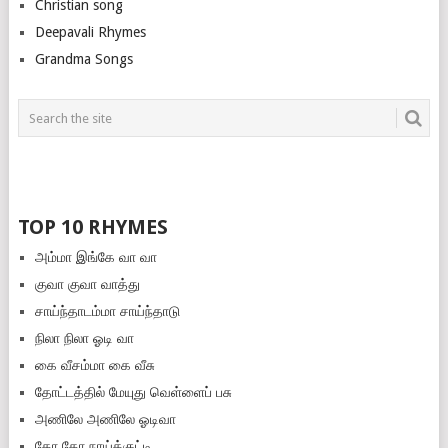
Christian song
Deepavali Rhymes
Grandma Songs
TOP 10 RHYMES
அம்மா இங்கே வா வா
குவா குவா வாத்து
சாய்ந்தாடம்மா சாய்ந்தாடு
நிலா நிலா ஓடி வா
கை வீசம்மா கை வீசு
தோட்டத்தில் மேயுது வெள்ளைப் பசு
அணிலே அணிலே ஓடிவா
தோ தோ நாய்க்குட்டி