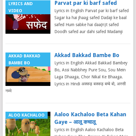
Parvat par ki barf safed
LYRICS AND
VIDEO
Lyrics in English Parvat par ki barf safed
Sagar ka hai jhaag safed Dadaji ke baal
safed Hum sabke hai daa(n)t safed
Doodh safed aur dahi safed Madamji
Akkad Bakkad Bambe Bo
AKKAD BAKKAD
BAMBE BO
Lyrics in English Akkad Bakkad Bambey
Bo, Assi Nabbhey Pure Sou, Sou Mein
Laga Dhaaga, Chor Nikal Ke Bhaaga.
Lyrics in Hindi अक्कड़ बक्कड़ बम्बे बो, अस्सी
नब्भे
Aaloo Kachaloo Beta Kahan
ALOO KACHALOO
Gaye – आलू कचालू
Lyrics in English Aaloo Kachaloo Beta