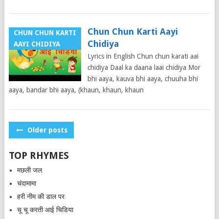
Chun Chun Karti Aayi
CHUN CHUN KARTI
Chidiya
AAYI CHIDIYA
Lyrics in English Chun chun karati aai
chidiya Daal ka daana laai chidiya Mor
bhi aaya, kauva bhi aaya, chuuha bhi
aaya, bandar bhi aaya, (khaun, khaun, khaun
Posts
Older posts
navigation
TOP RHYMES
मछली जल
चंदामामा
हरी नीम की डाल पर
चू चू करती आई चिडिया