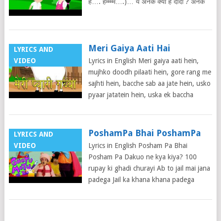
हैं…. हम्म्म्म….)… ये अनेक क्या है दीदी ? अनेक
Meri Gaiya Aati Hai
LYRICS AND
VIDEO
Lyrics in English Meri gaiya aati hein,
mujhko doodh pilaati hein, gore rang me
sajhti hein, bacche sab aa jate hein, usko
pyaar jatatein hein, uska ek baccha
PoshamPa Bhai PoshamPa
LYRICS AND
VIDEO
Lyrics in English Posham Pa Bhai
Posham Pa Dakuo ne kya kiya? 100
rupay ki ghadi churayi Ab to jail mai jana
padega Jail ka khana khana padega