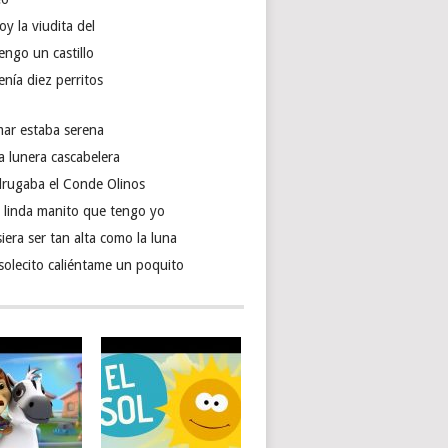
oy la viudita del
engo un castillo
enía diez perritos
mar estaba serena
a lunera cascabelera
rugaba el Conde Olinos
 linda manito que tengo yo
iera ser tan alta como la luna
solecito caliéntame un poquito