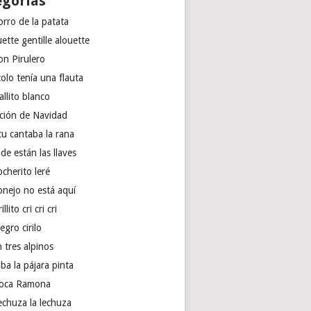
egorías
orro de la patata
ette gentille alouette
on Pirulero
olo tenía una flauta
llito blanco
ción de Navidad
cu cantaba la rana
e están las llaves
ocherito leré
onejo no está aquí
illito cri cri cri
egro cirilo
 tres alpinos
ba la pájara pinta
foca Ramona
echuza la lechuza