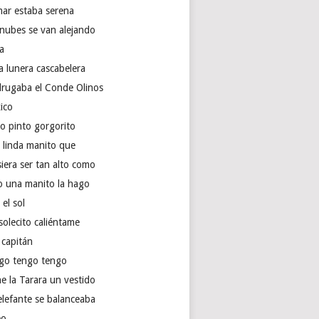
mar estaba serena
 nubes se van alejando
ra
a lunera cascabelera
rugaba el Conde Olinos
ico
to pinto gorgorito
 linda manito que
iera ser tan alto como
o una manito la hago
 el sol
solecito caliéntame
 capitán
go tengo tengo
e la Tarara un vestido
elefante se balanceaba
eo