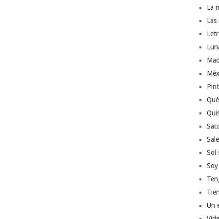
La 
Las
Let
Lun
Mad
Méx
Pin
Qué
Quis
Sac
Sale
Sol 
Soy
Ten
Tien
Un 
Víd