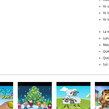
Yo s
Yo t
Yo t
La 
Lun
Mad
Qué
Quis
Sol 