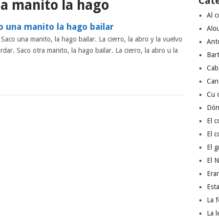
Cat
a manito la hago
Al c
o una manito la hago bailar
Alou
 Saco una manito, la hago bailar. La cierro, la abro y la vuelvo
Ant
rdar. Saco otra manito, la hago bailar. La cierro, la abro u la
Bart
Caba
Can
Cu 
Dónd
El c
El c
El gr
El N
Eran
Esta
La 
La l